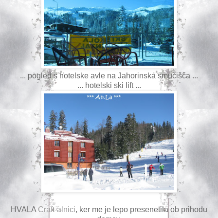
... pogled s hotelske avle na Jahorinska smučišča ...
... hotelski ski lift ...
HVALA
Craft-alnici
, ker me je lepo presenetila ob prihodu