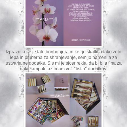
Izpraznila se je tale bonbonjera in ker je škatlica tako zelo
lepa in primerna za shranjevanje, sem jo namenila za
ustvarjalne dodatke. Sis mi je sicer rekla, da bi bila fina za
nakit, ampak jaz imam več "tistih" dodatkov!