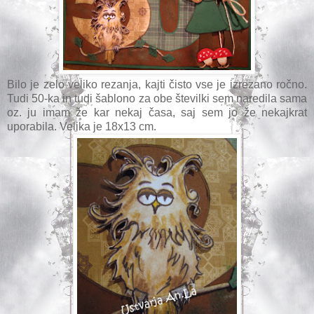
Bilo je zelo veliko rezanja, kajti čisto vse je izrezano ročno.
Tudi 50-ka in tudi šablono za obe številki sem naredila sama
oz. ju imam že kar nekaj časa, saj sem jo že nekajkrat
uporabila. Velika je 18x13 cm.