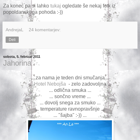
Za konec pa si lahko
tukaj
ogledate še nekaj fotk iz
popoldanskega pohoda :-))
AndrejaL
24 komentarjev:
Deli
sobota, 5. februar 2011
Jahorina
... za nama je teden dni smučanja ...
...
Hotel Nebojša
- zelo zadovoljna ...
... odlična smuka ...
... sončno vreme ...
... dovolj snega za smuko ...
... temperature ravnopravšnje ...
... "šajba" :-)) ...