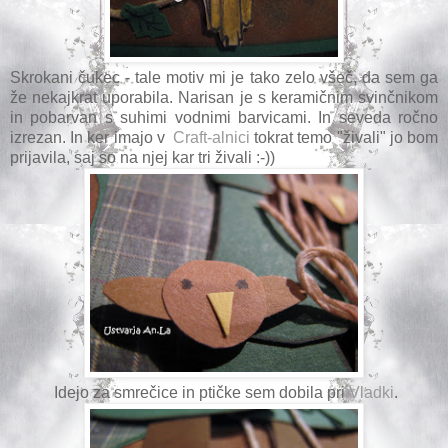
Skrokani čukec - tale motiv mi je tako zelo všeč, da sem ga
že nekajkrat uporabila. Narisan je s keramičnim svinčnikom
in pobarvan s suhimi vodnimi barvicami. In seveda ročno
izrezan. In ker imajo v
Craft-alnici
tokrat temo "živali" jo bom
prijavila, saj so na njej kar tri živali :-))
Idejo za smrečice in ptičke sem dobila pri
Vladki
.