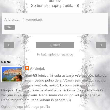
domov.
Se bom še naprej trudila :-))
AndrejaL
4 komentarji:
Deli
‹
›
Domov
Prikaži spletno različico
O meni
AndrejaL
Sem 53-letnica, ki rada ustvarja vsemogoče, tako da
imam vedno polno dela. Včasih sem štrikala, rada bi
znala kvačkati, nekoč, ko bom velika, pa bom
klekljala. Trenutna največja strast je papirčkanje. Zelo rada tudi kaj
zašijem in kaj naštikam. Rada imam vse drugo kot pa lenarjenje.
Rada fotografiram, rada kuham in pečem :-))
Ogled mojega celotnega profila