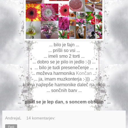
... bilo je fajn ...
... prišli so vsi ...
... imeli smo 2 torti ...
... dobro se je pilo in jedlo :-)) ...
... bilo je tudi presenečenje ...
... moževa harmonika
Končan
...
... ja, imam muzkonterja :-))) ...
... ki ima najlepše harmonike daleč na okoli ...
... sončnih barv ...
... "pisal se je lep dan, s soncem obsijan" ...
AndrejaL
14 komentarjev:
Deli