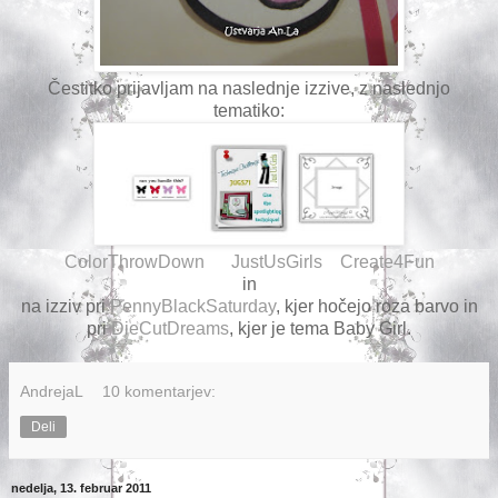
Čestitko prijavljam na naslednje izzive, z naslednjo
tematiko:
ColorThrowDown
JustUsGirls
Create4Fun
in
na izziv pri
PennyBlackSaturday
, kjer hočejo roza barvo in
pri
DieCutDreams
, kjer je tema Baby Girl.
AndrejaL
10 komentarjev:
Deli
nedelja, 13. februar 2011