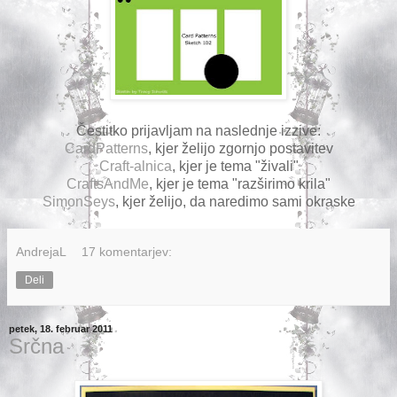
Čestitko prijavljam na naslednje izzive:
CardPatterns
, kjer želijo zgornjo postavitev
Craft-alnica
, kjer je tema "živali"
CraftsAndMe
, kjer je tema "razširimo krila"
SimonSeys
, kjer želijo, da naredimo sami okraske
AndrejaL
17 komentarjev:
Deli
petek, 18. februar 2011
Srčna