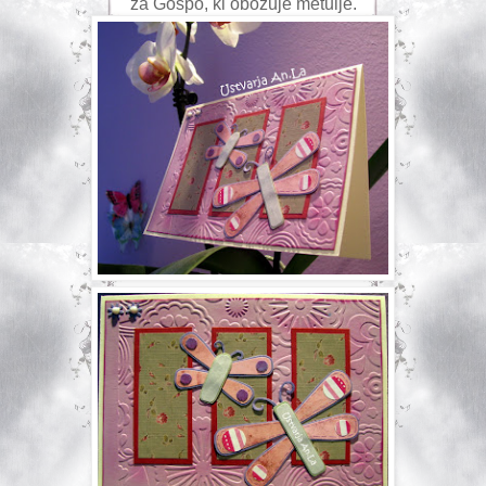
za Gospo, ki obožuje metulje.