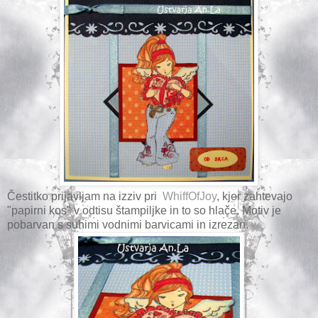
Čestitko prijavljam na izziv pri
WhiffOfJoy
, kjer zahtevajo
"papirni kos" v odtisu štampiljke in to so hlače. Motiv je
pobarvan s suhimi vodnimi barvicami in izrezan.