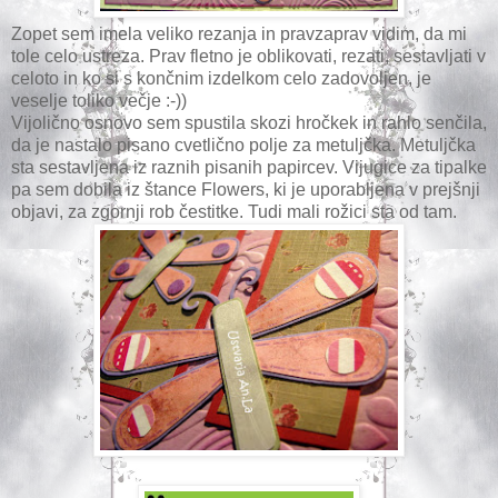
Zopet sem imela veliko rezanja in pravzaprav vidim, da mi
tole celo ustreza. Prav fletno je oblikovati, rezati, sestavljati v
celoto in ko si s končnim izdelkom celo zadovoljen, je
veselje toliko večje :-))
Vijolično osnovo sem spustila skozi hročkek in rahlo senčila,
da je nastalo pisano cvetlično polje za metuljčka. Metuljčka
sta sestavljena iz raznih pisanih papircev. Vijugice za tipalke
pa sem dobila iz štance Flowers, ki je uporabljena v prejšnji
objavi, za zgornji rob čestitke. Tudi mali rožici sta od tam.