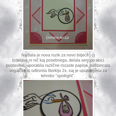
Nastala je nova rozik za novo bitjece :-))
Izdelava ni nič kaj posebnega, delala sem po skici
postavitve, uporabila različne rozaste papirje, naštancala
vogalčke in odtisnila štorkljo 2x, saj je uporabljena za
tehniko "spotlight".