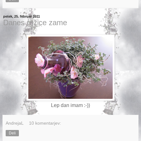
petek, 25. februar 2011
Danes rožice zame
Lep dan imam :-))
AndrejaL
10 komentarjev:
Deli