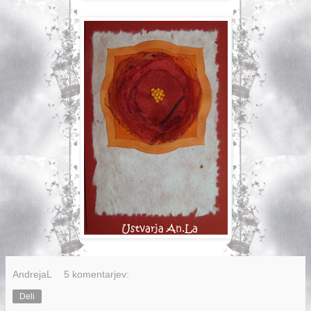
AndrejaL
5 komentarjev:
Deli