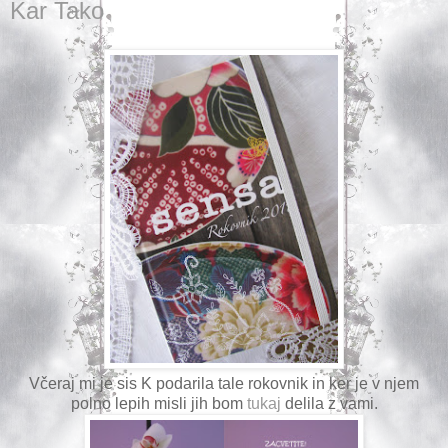
Kar Tako
Včeraj mi je sis K podarila tale rokovnik in ker je v njem
polno lepih misli jih bom
tukaj
delila z vami.