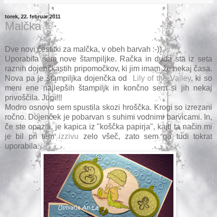
torek, 22. februar 2011
Malčka
Dve novi čestitki za malčka, v obeh barvah :-))
Uporabila sem nove štampiljke. Račka in duda sta iz seta
raznih dojenčkastih pripomočkov, ki jim imam že nekaj časa.
Nova pa je štampiljka dojenčka od
Lily of the Valley
, ki so
meni ene najlepših štampiljk in končno sem si jih nekaj
privoščila. Jupi!!!
Modro osnovo sem spustila skozi hroščka. Krogi so izrezani
ročno. Dojenček je pobarvan s suhimi vodnimi barvicami. In,
če ste opazili, je kapica iz "koščka papirja", kajti ta način mi
je bil pri tem
izzivu
zelo všeč, zato sem ga tudi tokrat
uporabila.