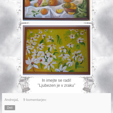
In imejte se radi!
"Ljubezen je v zraku"
AndrejaL
9 komentarjev:
Deli