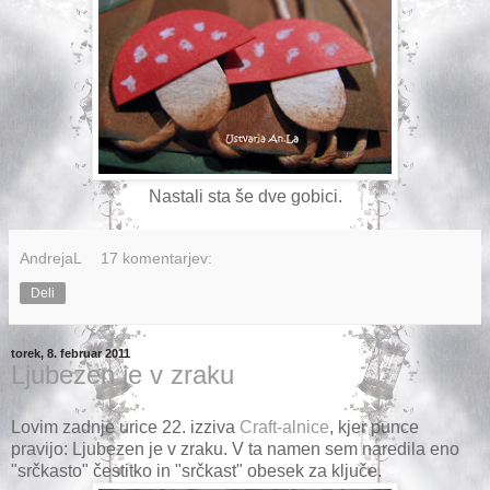
Nastali sta še dve gobici.
AndrejaL
17 komentarjev:
Deli
torek, 8. februar 2011
Ljubezen je v zraku
Lovim zadnje urice 22. izziva
Craft-alnice
, kjer punce
pravijo: Ljubezen je v zraku. V ta namen sem naredila eno
"srčkasto" čestitko in "srčkast" obesek za ključe.