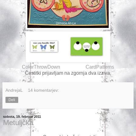
ColorThrowDown
CardPatterns
Čestitki prijavljam na zgornja dva izziva.
AndrejaL
14 komentarjev:
Deli
sobota, 19. februar 2011
Metuljčka