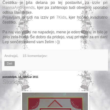
Čestitka je bila delana po tej postavitvi za izziv pri
HannaAndFriends
, kjer pa zahtevajo tudi obvezno uporabo
odtisa štampiljke.
Prijavljam jo tudi na izziv pri
7Kids
, kjer hočejo kvadratno
čestitko.
Pa naj vas virusi ne napadejo, mene je eden včeraj in bilo je
zelo zelo hudo. Še dobro da pridejo, vsaj pri meni za en dan!
Lep sončen vikend vam želim :-))
AndrejaL
15 komentarjev:
Deli
ponedeljek, 14. februar 2011
Štorklja