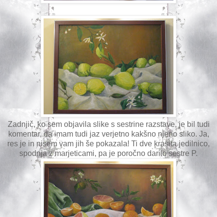
Zadnjič, ko sem objavila slike s sestrine razstave, je bil tudi
komentar, da imam tudi jaz verjetno kakšno njeno sliko. Ja,
res je in nisem vam jih še pokazala! Ti dve krasita jedilnico,
spodnja z marjeticami, pa je poročno darilo sestre P.