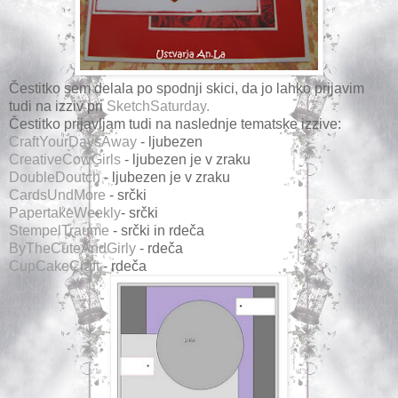
Čestitko sem delala po spodnji skici, da jo lahko prijavim
tudi na izziv pri
SketchSaturday.
Čestitko prijavljam tudi na naslednje tematske izzive:
CraftYourDaysAway
- ljubezen
CreativeCowGirls
- ljubezen je v zraku
DoubleDoutch
- ljubezen je v zraku
CardsUndMore
- srčki
PapertakeWeekly
- srčki
StempelTraume
- srčki in rdeča
ByTheCuteAndGirly
- rdeča
CupCakeCraft
- rdeča