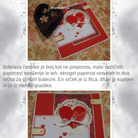
Izdelava čestitke je bolj kot ne preprosta, malo različnih
papircev, senčenje le teh, okrogel papirnat servetek in dva
srčka za simbol ljubezni. En srček je iz filca, drugi je kupljen
in je iz mehke plastike.