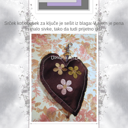
Srček kot obesek za ključe je sešit iz blaga. V njem je pena
in malo sivke, tako da tudi prijetno diši.