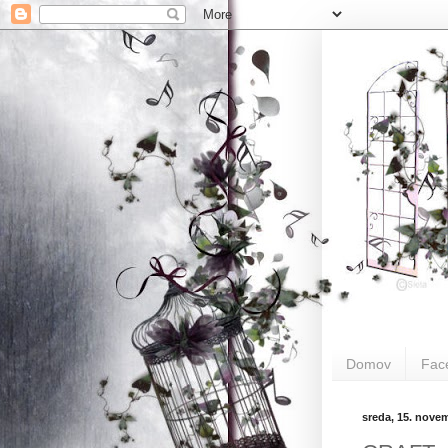
.
Domov
Fac
sreda, 15. nove