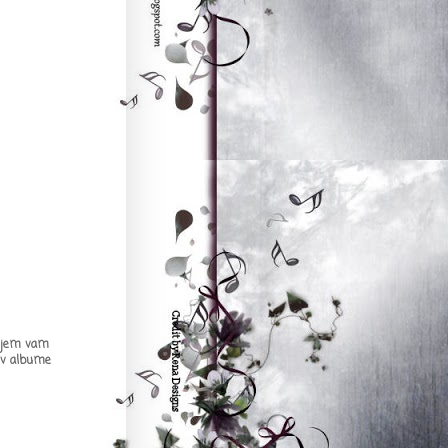
seljem vam
 v albume