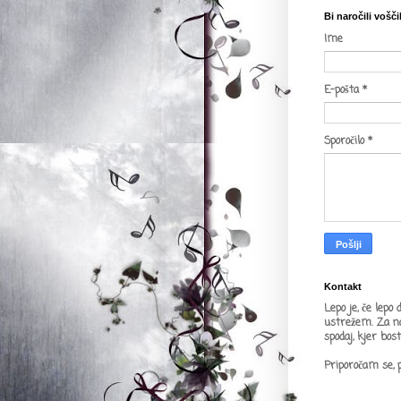
Bi naročili vošči
Ime
E-pošta
*
Sporočilo
*
Kontakt
Lepo je, če lepo
ustrežem. Za na
spodaj, kjer bost
Priporočam se, 