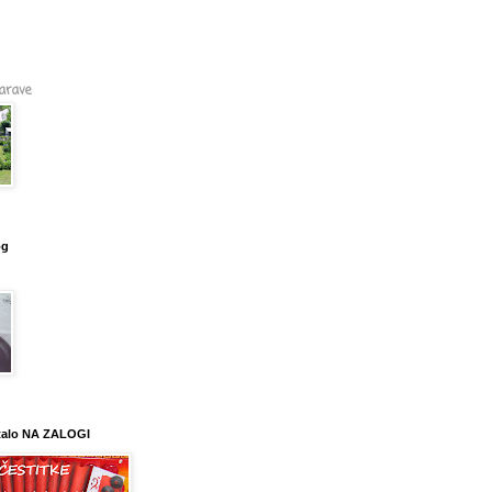
narave
og
talo NA ZALOGI