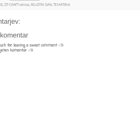
KE
,
DT-CRAFT-alnica
,
ROJSTNI DAN
,
TEMATSKA
tarjev:
 komentar
uch for leaving a sweet comment :-))
ijeten komentar :-))