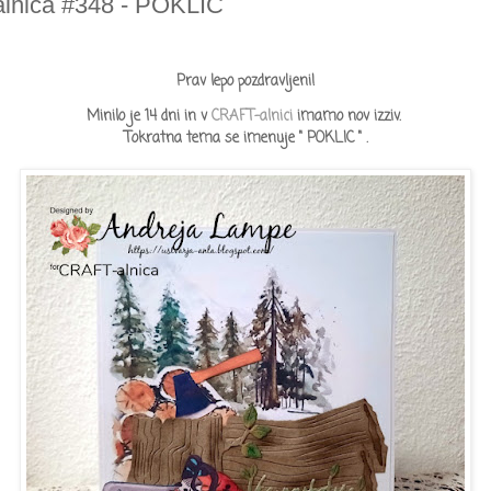
lnica #348 - POKLIC
Prav lepo pozdravljeni!
Minilo je 14 dni in v
CRAFT-alnici
imamo nov
izziv.
Tokratna tema
se imenuje
" POKLIC " .