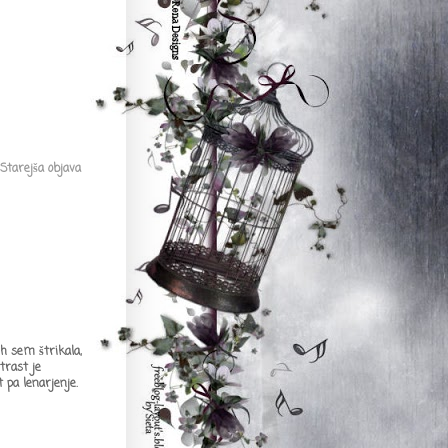
Starejša objava
h sem štrikala,
trast je
 pa lenarjenje.