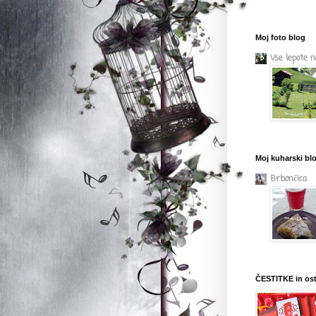
Moj foto blog
Vse lepote 
Moj kuharski bl
Brbončica
ČESTITKE in os