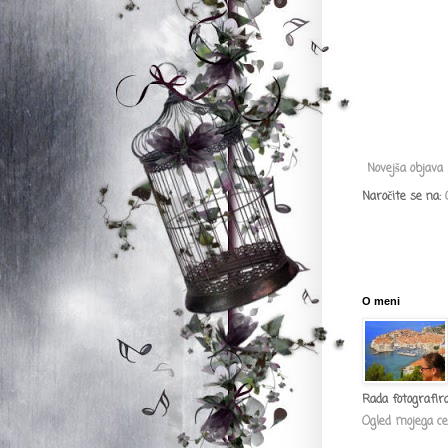
Novejša objava
Naročite se na:
O meni
Rada fotografir
Ogled mojega ce