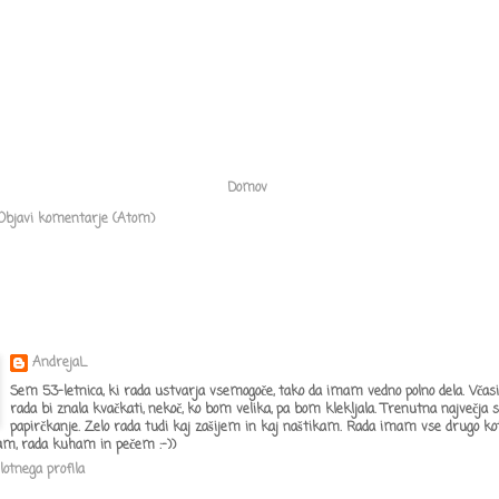
Domov
Objavi komentarje (Atom)
AndrejaL
Sem 53-letnica, ki rada ustvarja vsemogoče, tako da imam vedno polno dela. Včasi
rada bi znala kvačkati, nekoč, ko bom velika, pa bom klekljala. Trenutna največja s
papirčkanje. Zelo rada tudi kaj zašijem in kaj naštikam. Rada imam vse drugo kot
am, rada kuham in pečem :-))
lotnega profila