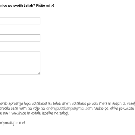
lnico po svojih željah? Pišite mi :-)
 darilo spremlja lepa voščilnica! Bi želeli imeti voščilnico po vaši meri in željah. Z ve
ročila sem vam na voljo na:
andreja000lampe@gmail.com
.
Vedno pa lahko pokukate
e našli voščilnice in ostale izdelke na zalogi.
priporočajte me!