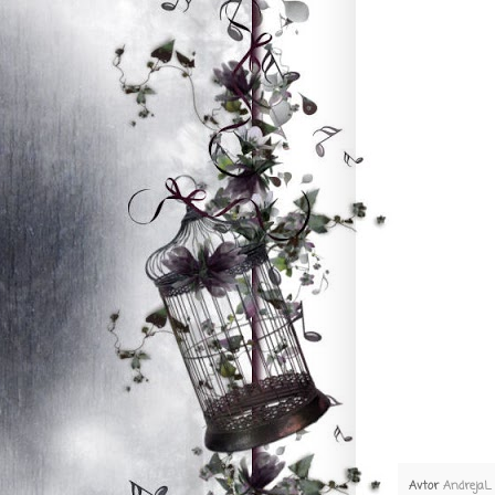
Avtor
AndrejaL