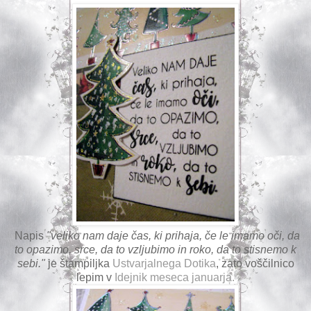
Napis
"veliko nam daje čas, ki prihaja, če le imamo oči, da
to opazimo, srce, da to vzljubimo in roko, da to stisnemo k
sebi."
je štampiljka
Ustvarjalnega Dotika
, zato voščilnico
lepim v
Idejnik meseca januarja.