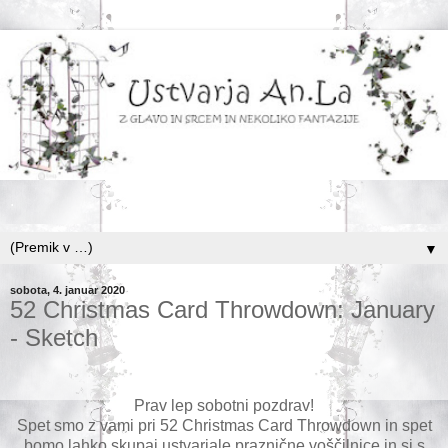
.
▼
sobota, 4. januar 2020
52 Christmas Card Throwdown: January
- Sketch
Prav lep sobotni pozdrav!
Spet smo z vami pri 52 Christmas Card Throwdown in spet
bomo lahko skupaj ustvarjale praznične voščilnice in si s