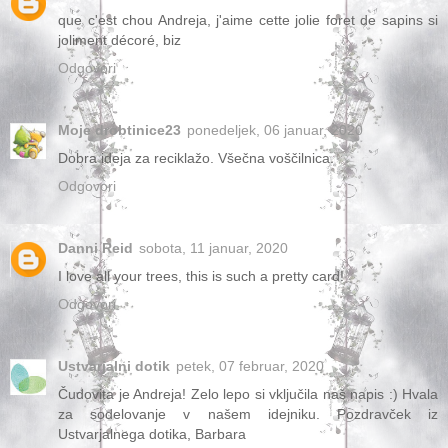
que c'est chou Andreja, j'aime cette jolie foret de sapins si
joliment décoré, biz
Odgovori
Moje drobtinice23
ponedeljek, 06 januar, 2020
Dobra ideja za reciklažo. Všečna voščilnica.
Odgovori
Danni Reid
sobota, 11 januar, 2020
I love all your trees, this is such a pretty card!
Odgovori
Ustvarjalni dotik
petek, 07 februar, 2020
Čudovita je Andreja! Zelo lepo si vključila naš napis :) Hvala
za sodelovanje v našem idejniku. Pozdravček iz
Ustvarjalnega dotika, Barbara