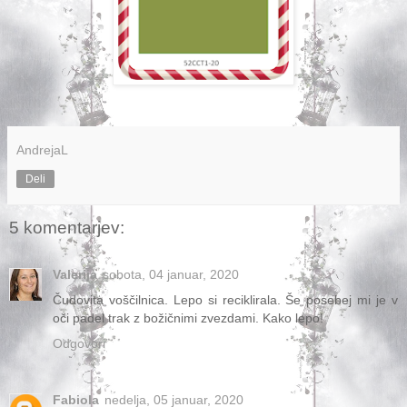
AndrejaL
Deli
5 komentarjev:
Valerija
sobota, 04 januar, 2020
Čudovita voščilnica. Lepo si reciklirala. Še posebej mi je v
oči padel trak z božičnimi zvezdami. Kako lepo!
Odgovori
Fabiola
nedelja, 05 januar, 2020