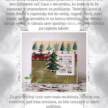
tem prihranile več časa v decembru, ko bodo le te že
narejene in pripravljene za pošiljanje. Tedenski izzivi si
bodo sledili v zaporedju kot do sedaj, najprej skica, nato
barve, za tem tematika in na koncu tehnični izziv. Mesec
januar je moj in izbrala sem spodnjo
skico
, moja voščilnica
pa izgleda takole:
Za prvi letošnji izziv sem malo reciklirala, in sicer vse
smrečice, tudi tista izrezana, so bile izrezane iz starih
voščilnic.