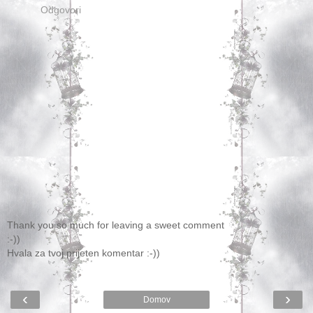
Odgovori
Thank you so much for leaving a sweet comment
:-))
Hvala za tvoj prijeten komentar :-))
‹
›
Domov