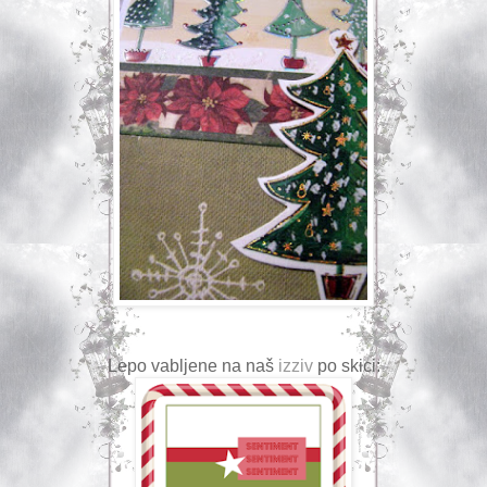
Lepo vabljene na naš
izziv
po skici: