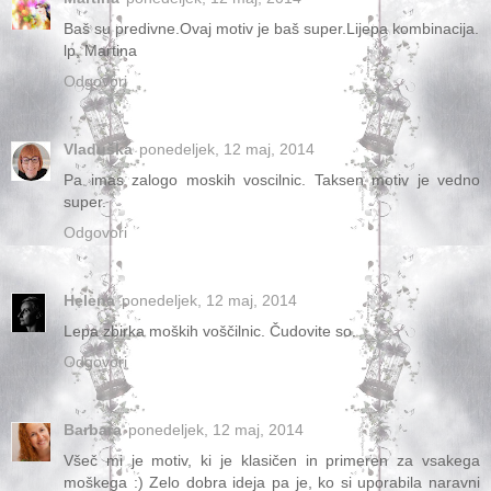
Baš su predivne.Ovaj motiv je baš super.Lijepa kombinacija.
lp, Martina
Odgovori
Vladuška
ponedeljek, 12 maj, 2014
Pa imas zalogo moskih voscilnic. Taksen motiv je vedno
super.
Odgovori
Helena
ponedeljek, 12 maj, 2014
Lepa zbirka moških voščilnic. Čudovite so.
Odgovori
Barbara
ponedeljek, 12 maj, 2014
Všeč mi je motiv, ki je klasičen in primeren za vsakega
moškega :) Zelo dobra ideja pa je, ko si uporabila naravni