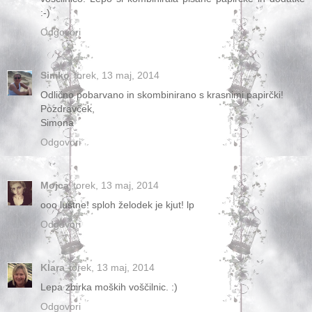
:-)
Odgovori
Simko
torek, 13 maj, 2014
Odlično pobarvano in skombinirano s krasnimi papirčki!
Pozdravček,
Simona
Odgovori
Mojca
torek, 13 maj, 2014
ooo luštne! sploh želodek je kjut! lp
Odgovori
Klara
torek, 13 maj, 2014
Lepa zbirka moških voščilnic. :)
Odgovori