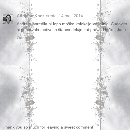
Adrijana Knez
sreda, 14 maj, 2014
Andreja naredila si lepo moško kolekcijo voščilnic. Čudovito
si pobarvala motive in štanca deluje kot prava. Nočko, Jana
Odgovori
Thank you so much for leaving a sweet comment