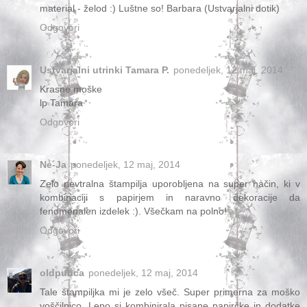
material - želod :) Luštne so! Barbara (Ustvarjalni dotik)
Odgovori
Ustvarjalni utrinki Tamara P.
ponedeljek, 12 maj, 2014
Krasne moške
lp Tamara
Odgovori
Ne-Ja
ponedeljek, 12 maj, 2014
Zelo nevtralna štampilja uporobljena na super način, ki v
kombinaciji s papirjem in naravno dekoracije da
fenomenalen izdelek :). Všečkam na polno!
Odgovori
oldpunca
ponedeljek, 12 maj, 2014
Tale štampiljka mi je zelo všeč. Super primerna za moško
voščilnico. Lepo si kombinirala pisane papirčke in dodatke