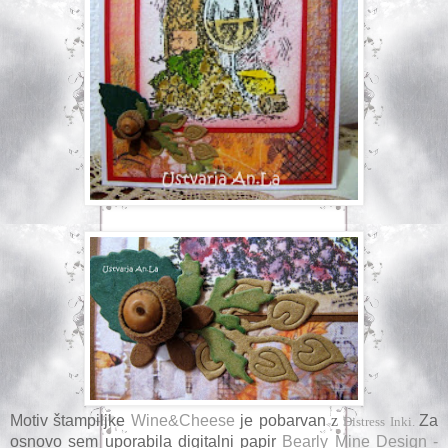
Motiv štampiljke
Wine&Cheese
je pobarvan
z
Za
Distress Inki.
osnovo sem uporabila digitalni papir
Bearly Mine Design -