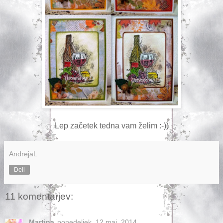
Lep začetek tedna vam želim :-))
AndrejaL
Deli
11 komentarjev:
Martina
ponedeljek, 12 maj, 2014